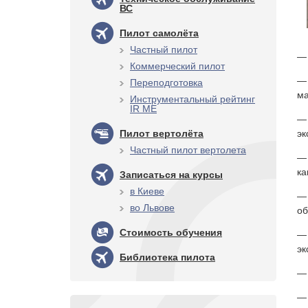
ВС
Пилот самолёта
Частный пилот
— 
Коммерческий пилот
— 
Переподготовка
ма
Инструментальный рейтинг
IR ME
— 
Пилот вертолёта
эк
Частный пилот вертолета
— 
ка
Записаться на курсы
в Киеве
— 
во Львове
об
Стоимость обучения
— 
эк
Библиотека пилота
— 
— 