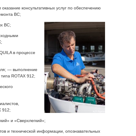
 оказание консультативных услуг по обеспечению
емонта ВС;
х ВС;
асходными
;
QUILA в процессе
еля; — выполнение
 типа ROTAX 912;
еского
иалистов,
 912;
кий» и «Сверхлегкий»;
тов и технической информации, опознавательных