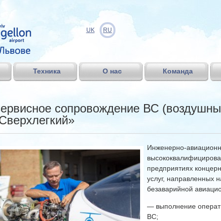
UK
RU
Техника
О нас
Команда
ервисное сопровождение ВС (воздушных
Сверхлегкий»
Инженерно-авиационна
высококвалифицирова
предприятиях концер
услуг, направленных 
безаварийной авиацио
— выполнение операти
ВС;