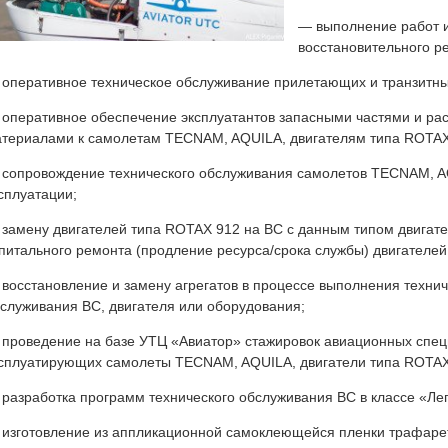
— выполнение работ и
восстановительного р
оперативное техническое обслуживание прилетающих и транзитны
оперативное обеспечение эксплуатантов запасными частями и р
териалами к самолетам TECNAM, AQUILA, двигателям типа ROTAX
сопровождение технического обслуживания самолетов TECNAM, A
сплуатации;
замену двигателей типа ROTAX 912 на ВС с данным типом двигат
питального ремонта (продление ресурса/срока службы) двигателей
восстановление и замену агрегатов в процессе выполнения технич
служивания ВС, двигателя или оборудования;
проведение на базе УТЦ «Авиатор» стажировок авиационных спец
сплуатирующих самолеты TECNAM, AQUILA, двигатели типа ROTAX
разработка программ технического обслуживания ВС в классе «Лег
изготовление из аппликационной самоклеющейся пленки трафаре