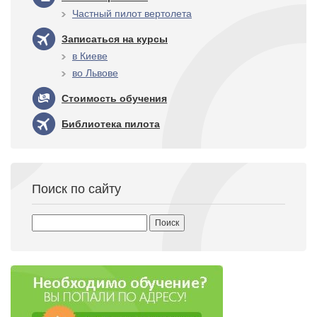
Частный пилот вертолета
Записаться на курсы
в Киеве
во Львове
Стоимость обучения
Библиотека пилота
Поиск по сайту
Найти: