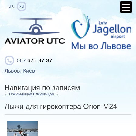
UK
RU
067
625-97-37
Львов, Киев
Навигация по записям
←
Предыдущая
Следующая
→
Лыжи для гирокоптера Orion M24