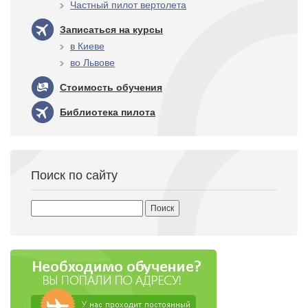
Частный пилот вертолета
Записаться на курсы
в Киеве
во Львове
Стоимость обучения
Библиотека пилота
Поиск по сайту
Найти: