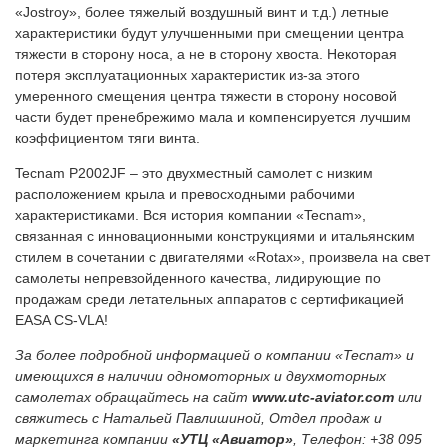
«Jostroy», более тяжелый воздушный винт и т.д.) летные
характеристики будут улучшенными при смещении центра
тяжести в сторону носа, а не в сторону хвоста. Некоторая
потеря эксплуатационных характеристик из-за этого
умеренного смещения центра тяжести в сторону носовой
части будет пренебрежимо мала и компенсируется лучшим
коэффициентом тяги винта.
Tecnam P2002JF – это двухместный самолет с низким
расположением крыла и превосходными рабочими
характеристиками. Вся история компании «Tecnam»,
связанная с инновационными конструкциями и итальянским
стилем в сочетании с двигателями «Rotax», произвела на свет
самолеты непревзойденного качества, лидирующие по
продажам среди летательных аппаратов с сертификацией
EASA CS-VLA!
За более подробной информацией о компании «Tecnam» и
имеющихся в наличии одномоторных и двухмоторных
самолетах обращайтесь на сайт
www.utc-aviator.com
или
свяжитесь с Натальей Павлишиной, Отдел продаж и
маркетинга компании
«УТЦ «Авиатор»
, Телефон: +38 095