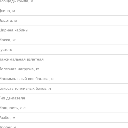
Площадь крыла, м
Длина, м
Высота, м
Ширина кабины
Масса, кг
пустого
максимальная взлетная
Полезная нагрузка, кг
Максимальный вес багажа, кг
Емкость топливных баков, л
Тип двигателя
Мощность, л.с.
Разбег, м
Пробег, м