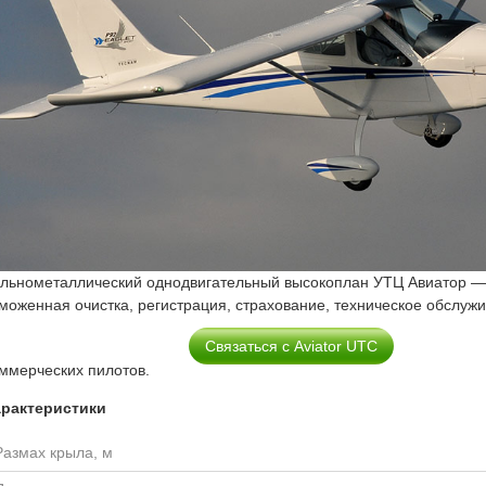
льнометаллический однодвигательный высокоплан УТЦ Авиатор — п
моженная очистка, регистрация, страхование, техническое обслужи
Связаться с Aviator UTC
ммерческих пилотов.
арактеристики
Размах крыла, м