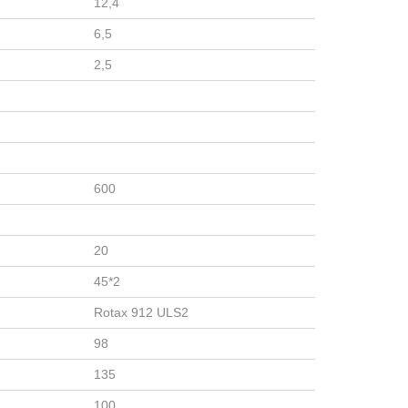
12,4
6,5
2,5
600
20
45*2
Rotax 912 ULS2
98
135
100