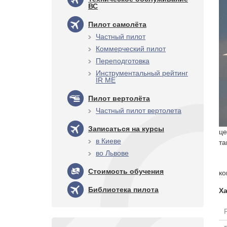
ВС
Пилот самолёта
Частный пилот
Коммерческий пилот
Переподготовка
Инструментальный рейтинг
IR ME
Пилот вертолёта
Частный пилот вертолета
Записаться на курсы
це
в Киеве
та
во Львове
Стоимость обучения
ко
Библиотека пилота
Х