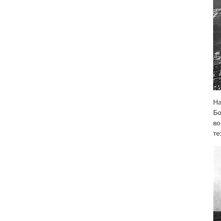
На
Бо
во
те