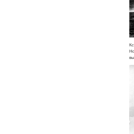
Кс
Но
вы