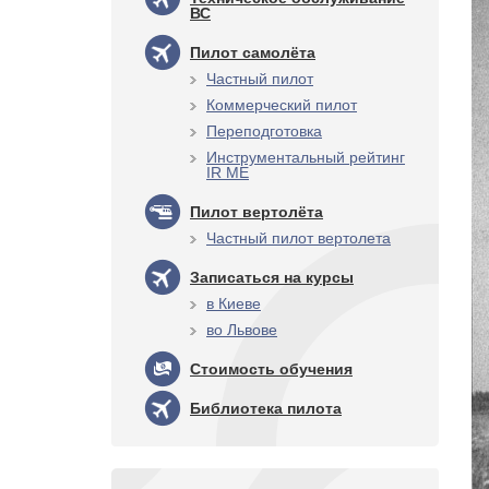
ВС
Пилот самолёта
Частный пилот
Коммерческий пилот
Переподготовка
Инструментальный рейтинг
IR ME
Пилот вертолёта
Частный пилот вертолета
Записаться на курсы
в Киеве
во Львове
Стоимость обучения
Библиотека пилота