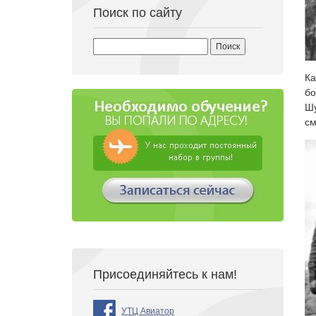
Поиск по сайту
Найти:
Ка
бо
Шу
см
Присоединяйтесь к нам!
УТЦ Авиатор