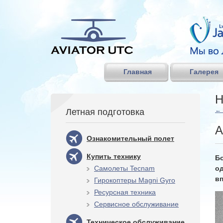
Главная
Галерея
Н
←
Летная подготовка
А
Ознакомительный полет
Купить технику
Б
Самолеты Tecnam
о
в
Гирокоптеры Magni Gyro
Ресурсная техника
Сервисное обслуживание
Техническое обслуживание