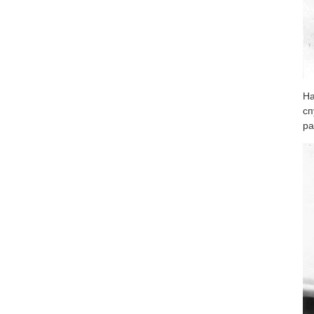
На
сп
ра