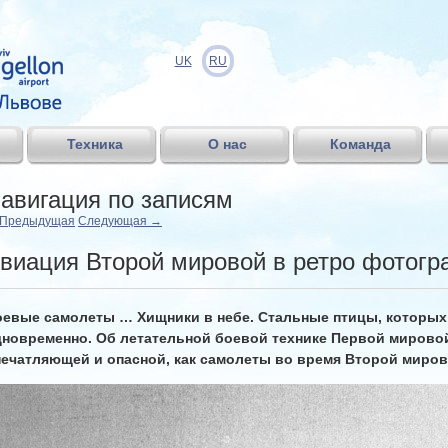
UK
RU
Техника
О нас
Команда
авигация по записям
Предыдущая
Следующая
→
виация Второй мировой в ретро фотог
оевые самолеты … Хищники в небе. Стальные птицы, которы
дновременно. Об летательной боевой технике Первой миров
печатляющей и опасной, как самолеты во время Второй миро