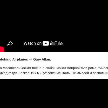
tching Airplanes — Gary Allan.
а меланхолическая песня о любви может понравиться романтичес
дходит для нескольких минут сентиментальных мыслей и воспоми