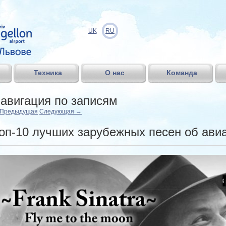
UK
RU
Техника
О нас
Команда
авигация по записям
Предыдущая
Следующая
→
оп-10 лучших зарубежных песен об ави