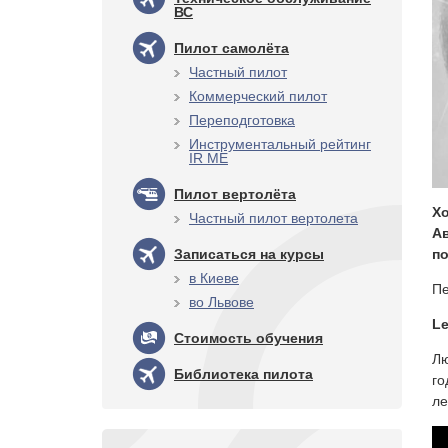
ВС
Пилот самолёта
Частный пилот
Коммерческий пилот
Переподготовка
Инструментальный рейтинг
IR ME
Пилот вертолёта
Хо
Частный пилот вертолета
Ав
Записаться на курсы
п
в Киеве
Пе
во Львове
Le
Стоимость обучения
Лю
Библиотека пилота
го
ле