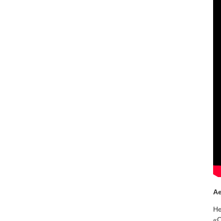
Ae
Не
«O