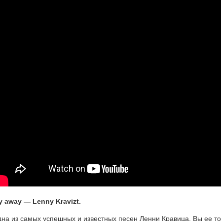
y away — Lenny Kravizt.
на из самых успешных и известных песен Ленни Кравица. Вы ее то