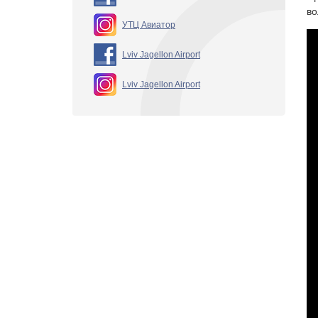
во
УТЦ Авиатор
Lviv Jagellon Airport
Lviv Jagellon Airport