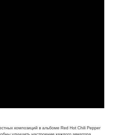
стных композиций в альбоме Red Hot Chili Pepper
собны улучшить настроение каждого авиатора.