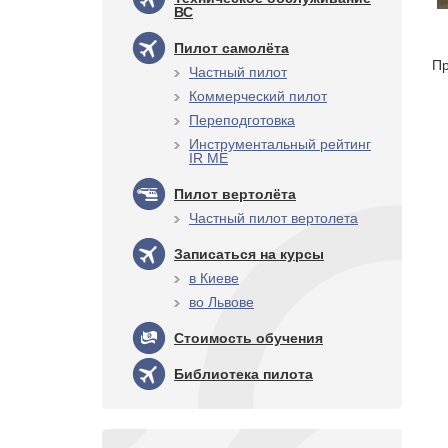
ВС
Пилот самолёта
Пр
Частный пилот
Коммерческий пилот
Переподготовка
Инструментальный рейтинг
IR ME
Пилот вертолёта
Частный пилот вертолета
Записаться на курсы
в Киеве
во Львове
Стоимость обучения
Библиотека пилота