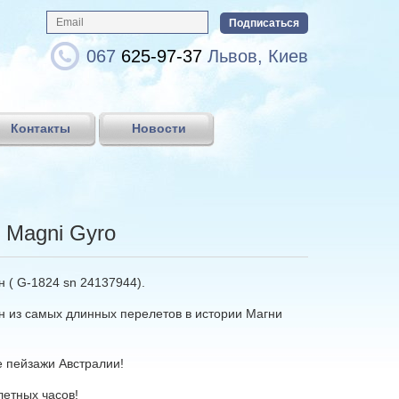
067
625-97-37
Львов, Киев
Контакты
Новости
 Magni Gyro
 ( G-1824 sn 24137944).
н из самых длинных перелетов в истории Магни
е пейзажи Австралии!
летных часов!