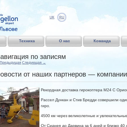
UK
RU
Техника
О нас
Команда
авигация по записям
Предыдущая
Следующая
→
овости от наших партнеров — компании
Рекордная доставка гирокоптера M24 C Орион
Рассел Дункан и Стив Бредди совершили оди
гиро.
4500 км через великолепные и увлекательны
От Сиднея до Дарвина за 6 дней и близко 40 