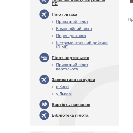
ПС
Пілот літака
Пр
Приватний пілот
Комерційний пілот
Перепідготовка
Інструментальний рейтинг
IR ME
Пілот вертольота
Приватний пілот
вертольота
Записатися на курси
в Києві
у Львові
Вартість навчання
Бібліотека пілота