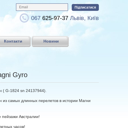
067
625-97-37
Львів, Київ
Контакти
Новини
agni Gyro
 ( G-1824 sn 24137944).
н из самых длинных перелетов в истории Магни
е пейзажи Австралии!
летных часов!