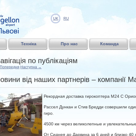
UK
RU
Техніка
Про нас
Команда
авігація по публікаціям
Попередня
Наступна
→
овини від наших партнерів – компанії M
Рекордная доставка гирокоптера M24 C Орион
Рассел Дункан и Стив Бредди совершили оди
гиро.
4500 км через великолепные и увлекательны
От Сиднея до Дарвина за 6 дней и близко 40 