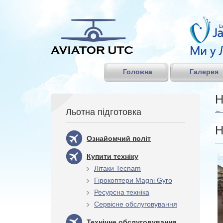
Головна
Галерея
Н
←
Льотна підготовка
Н
Ознайомчий політ
Купити техніку
Літаки Tecnam
Гірокоптери Magni Gyro
Ресурсна техніка
Сервісне обслуговування
Технічне обслуговування