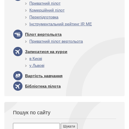
Приватний пілот
Комерційний пілот
Перепідготовка
Інструментальний рейтинг IR ME
Пілот вертольота
Приватний пілот вертольота
Записатися на курси
в Києві
у Львові
Вартість навчання
Бібліотека пілота
Пошук по сайту
Пошук: