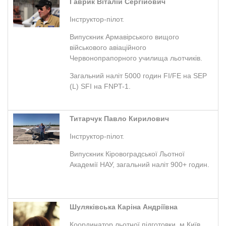
Гаврик Віталій Сергійович
Інструктор-пілот.
Випускник Армавірського вищого
військового авіаційного
Червонопрапорного училища льотчиків.
Загальний наліт 5000 годин FI/FE на SEP
(L) SFI на FNPT-1.
Титарчук Павло Кирилович
Інструктор-пілот.
Випускник Кіровоградської Льотної
Академії НАУ, загальний наліт 900+ годин.
Шуляківська Каріна Андріївна
Координатор льотної підготовки, м.Київ.