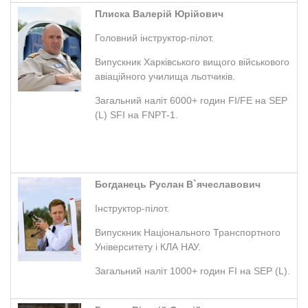
Плиска Валерій Юрійович
Головний інструктор-пілот.
Випускник Харківського вищого військового
авіаційного училища льотчиків.
Загальний наліт 6000+ годин FI/FE на SEP
(L) SFI на FNPT-1.
Богданець Руслан В`ячеславович
Інструктор-пілот.
Випускник Національного Транспортного
Університету і КЛА НАУ.
Загальний наліт 1000+ годин FI на SEP (L).