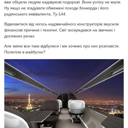
вже обіцяли людям надзвукові подорожі. Вони успіху не мали.
Ну якщо не згадувати обмежені походи Конкорда і його
радянського еквівалента, Ту-144.
Відмовитися від чогось надзвичайного конструкторів змусили
фінансові причини і технічні. Світ зосередився на звичних і
досяжних речах.
Але зміни все-таки відбулися і ми хочемо про них розповісти.
Полетіли в майбутнє?