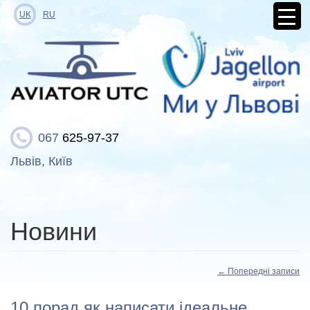
UK
RU
067
625-97-37
Львів, Київ
Новини
←
Попередні записи
10 порад як написати ідеальне