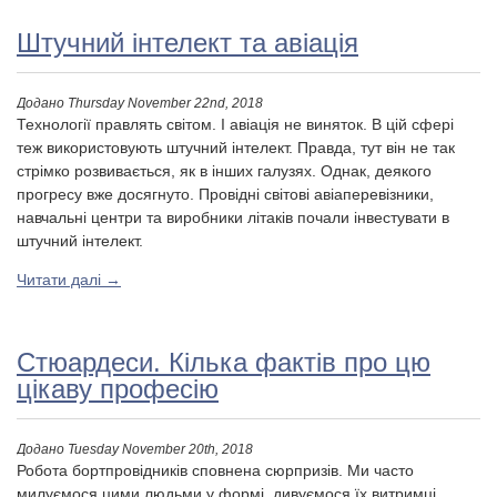
Штучний інтелект та авіація
Додано
Thursday November 22nd, 2018
Технології правлять світом. І авіація не виняток. В цій сфері
теж використовують штучний інтелект. Правда, тут він не так
стрімко розвивається, як в інших галузях. Однак, деякого
прогресу вже досягнуто. Провідні світові авіаперевізники,
навчальні центри та виробники літаків почали інвестувати в
штучний інтелект.
Читати далі
→
Стюардеси. Кілька фактів про цю
цікаву професію
Додано
Tuesday November 20th, 2018
Робота бортпровідників сповнена сюрпризів. Ми часто
милуємося цими людьми у формі, дивуємося їх витримці.