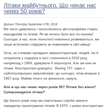
Літаки майбутнього. Що чекає нас
через 50 років?
Додано
Thursday September 27th, 2018
Ми часто дивуємось і захоплюємось фотографіями старих
аеродромів та літаків. Як же колись було все по-іншому!
Сьогодні, в час, коли технології невпинно розвиваються, ми
лише встигаємо слідкувати за новинками в світі авіації.
Хоча, за словами провідних авіаконструкторів, людей, які б
потрапили у подорож в часі і опинилися в 2018 році,
наприклад з 1968, здивували б аеропорти. Але аж ніяк не
літаки. Конструктори доводять: Boeing 737, один з
найпопулярніших авіалайнерів і до сьогодні, літав вперше в
1967 році. Майже нічого не змінилося, кажуть.
Але ж що нас чекає через років 50? Літаки без вікон?
Супершвидкісні літаки?
Ще багато років тому ми пам’ятаємо спроби змінити
парадигму проектування літаків. В 1970- х роках конструктори