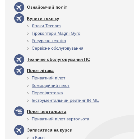
Ознайомчий політ
Купити техніку
Літаки Tecnam
Гірокоптери Magni Gyro
Ресурсна техніка
Сервісне обслуговування
Технічне обслуговування ПС
Пілот літака
Приватний пілот
Комерційний пілот
Перепідготовка
Інструментальний рейтинг IR ME
Пілот вертольота
Приватний пілот вертольота
Записатися на курси
в Києві