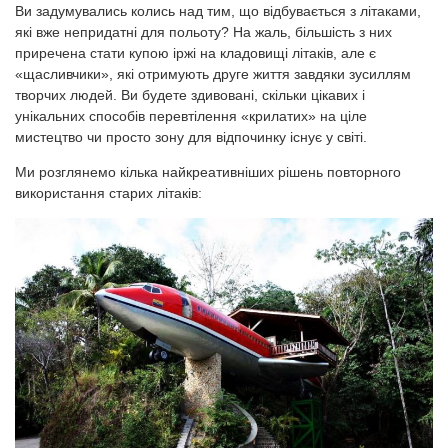
Ви задумувались колись над тим, що відбувається з літаками,
які вже непридатні для польоту? На жаль, більшість з них
приречена стати купою іржі на кладовищі літаків, але є
«щасливчики», які отримують друге життя завдяки зусиллям
творчих людей. Ви будете здивовані, скільки цікавих і
унікальних способів перевтілення «крилатих» на ціле
мистецтво чи просто зону для відпочинку існує у світі.
Ми розглянемо кілька найкреативніших рішень повторного
використання старих літаків: