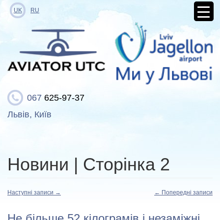
UK
RU
067
625-97-37
Львів, Київ
Новини
| Сторінка 2
Наступні записи
→
←
Попередні записи
Не більше 52 кілограмів і незаміжні.