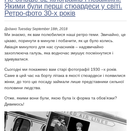
Якими були перші стюардеси у світі.
Ретро-фото 30-х років
Додано
Tuesday September 18th, 2018
Ми знаємо, як вам полюбилися наші ретро-теми. Звичайно, це
цікаво, поринути в минуле і побачити, як це було колись.
Авіація минулого для нас сучасників – надзвичайно
захоплююча галузь, яка водночас змушує посміхнутися і
здивуватися.
Сьогодні ми покажемо вам старі фотографії 1930 –х років.
Саме в цей час на борту літака в якості стюардеси і появилися
жінки, до того цю посаду займали лише представники сильної
половини людства.
Отже, якими вони були, якою була їх форма та обов’язки?
Дивимось!