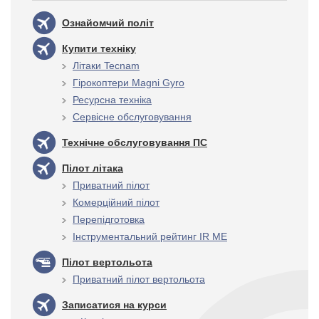
Ознайомчий політ
Купити техніку
Літаки Tecnam
Гірокоптери Magni Gyro
Ресурсна техніка
Сервісне обслуговування
Технічне обслуговування ПС
Пілот літака
Приватний пілот
Комерційний пілот
Перепідготовка
Інструментальний рейтинг IR ME
Пілот вертольота
Приватний пілот вертольота
Записатися на курси