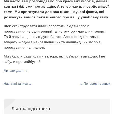
Ми часто вам розповідаємо про красивих пілотів, дешеві
квитки і фільми про авіацію. А тепер час для серйознішої
теми. Ми приготували для вас цікаві наукові факти, які
розкажуть вам стільки цікавого про вашу улюблену тему.
Щоб сконструювати літак і спростити людям спосіб
пересування не один вчений та інструктор «ламали» голову.
Та й часу на це пішло дуже багато. Але сьогодні літальні
апарати – один з найбезпечніших та найшвидших засобів
пересування на планеті.
Ми зібрали цікаві факти з історії, які пов’язані з авіацією. І не
забули про майбутнє!
Читати далі
→
Наступні записи
→
←
Попередні записи
Льотна підготовка