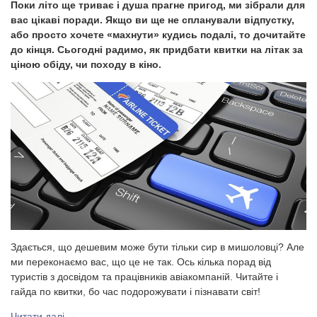
Поки літо ще триває і душа прагне пригод, ми зібрали для
вас цікаві поради. Якщо ви ще не спланували відпустку,
або просто хочете «махнути» кудись подалі, то дочитайте
до кінця. Сьогодні радимо, як придбати квитки на літак за
ціною обіду, чи походу в кіно.
Здається, що дешевим може бути тільки сир в мишоловці? Але
ми переконаємо вас, що це не так. Ось кілька порад від
туристів з досвідом та працівників авіакомпаній. Читайте і
гайда по квитки, бо час подорожувати і пізнавати світ!
Читати далі
→