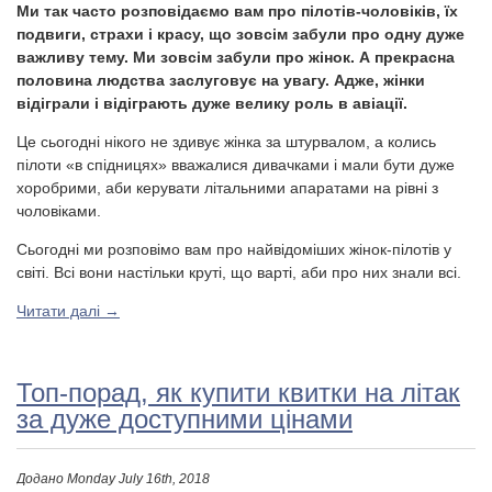
Ми так часто розповідаємо вам про пілотів-чоловіків, їх
подвиги, страхи і красу, що зовсім забули про одну дуже
важливу тему. Ми зовсім забули про жінок. А прекрасна
половина людства заслуговує на увагу. Адже, жінки
відіграли і відіграють дуже велику роль в авіації.
Це сьогодні нікого не здивує жінка за штурвалом, а колись
пілоти «в спідницях» вважалися дивачками і мали бути дуже
хоробрими, аби керувати літальними апаратами на рівні з
чоловіками.
Сьогодні ми розповімо вам про найвідоміших жінок-пілотів у
світі. Всі вони настільки круті, що варті, аби про них знали всі.
Читати далі
→
Топ-порад, як купити квитки на літак
за дуже доступними цінами
Додано
Monday July 16th, 2018