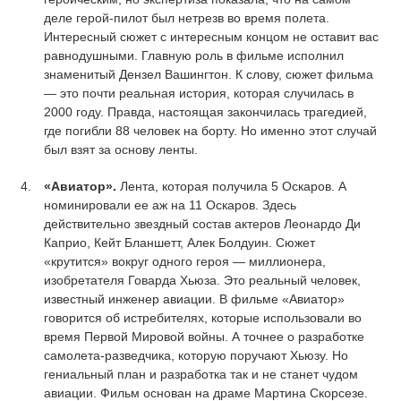
деле герой-пилот был нетрезв во время полета.
Интересный сюжет с интересным концом не оставит вас
равнодушными. Главную роль в фильме исполнил
знаменитый Дензел Вашингтон. К слову, сюжет фильма
— это почти реальная история, которая случилась в
2000 году. Правда, настоящая закончилась трагедией,
где погибли 88 человек на борту. Но именно этот случай
был взят за основу ленты.
«Авиатор».
Лента, которая получила 5 Оскаров. А
номинировали ее аж на 11 Оскаров. Здесь
действительно звездный состав актеров Леонардо Ди
Каприо, Кейт Бланшетт, Алек Болдуин. Сюжет
«крутится» вокруг одного героя — миллионера,
изобретателя Говарда Хьюза. Это реальный человек,
известный инженер авиации. В фильме «Авиатор»
говорится об истребителях, которые использовали во
время Первой Мировой войны. А точнее о разработке
самолета-разведчика, которую поручают Хьюзу. Но
гениальный план и разработка так и не станет чудом
авиации. Фильм основан на драме Мартина Скорсезе.