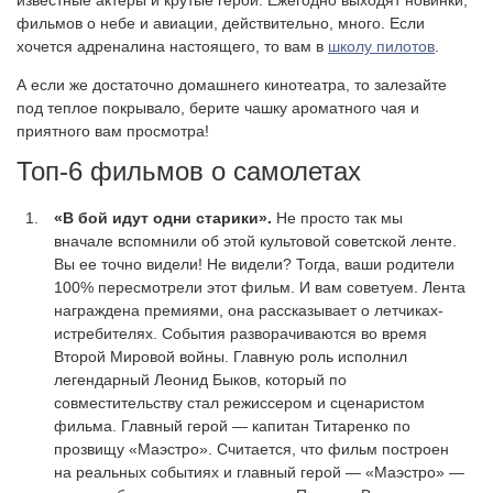
фильмов о небе и авиации, действительно, много. Если
хочется адреналина настоящего, то вам в
школу пилотов
.
А если же достаточно домашнего кинотеатра, то залезайте
под теплое покрывало, берите чашку ароматного чая и
приятного вам просмотра!
Топ-6 фильмов о самолетах
«В бой идут одни старики».
Не просто так мы
вначале вспомнили об этой культовой советской ленте.
Вы ее точно видели! Не видели? Тогда, ваши родители
100% пересмотрели этот фильм. И вам советуем. Лента
награждена премиями, она рассказывает о летчиках-
истребителях. События разворачиваются во время
Второй Мировой войны. Главную роль исполнил
легендарный Леонид Быков, который по
совместительству стал режиссером и сценаристом
фильма. Главный герой — капитан Титаренко по
прозвищу «Маэстро». Считается, что фильм построен
на реальных событиях и главный герой — «Маэстро» —