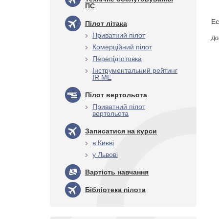
ПС
Ес
Пілот літака
Приватний пілот
До
Комерційний пілот
Перепідготовка
Інструментальний рейтинг
IR ME
Пілот вертольота
Приватний пілот
вертольота
Записатися на курси
в Києві
у Львові
Вартість навчання
Бібліотека пілота