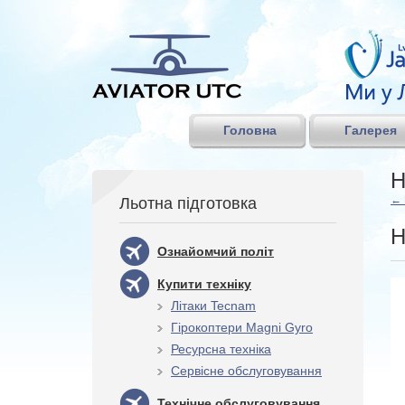
Головна
Галерея
Н
←
Льотна підготовка
Н
Ознайомчий політ
Купити техніку
Літаки Tecnam
Гірокоптери Magni Gyro
Ресурсна техніка
Сервісне обслуговування
Технічне обслуговування