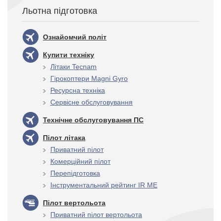
Льотна підготовка
Ознайомчий політ
Купити техніку
Літаки Tecnam
Гірокоптери Magni Gyro
Ресурсна техніка
Сервісне обслуговування
Технічне обслуговування ПС
Пілот літака
Приватний пілот
Комерційний пілот
Перепідготовка
Інструментальний рейтинг IR ME
Пілот вертольота
Приватний пілот вертольота