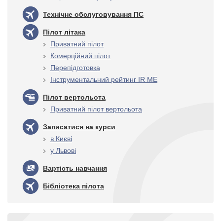
Технічне обслуговування ПС
Пілот літака
Приватний пілот
Комерційний пілот
Перепідготовка
Інструментальний рейтинг IR ME
Пілот вертольота
Приватний пілот вертольота
Записатися на курси
в Києві
у Львові
Вартість навчання
Бібліотека пілота