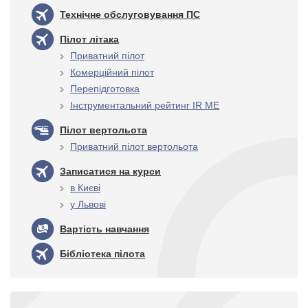
Технічне обслуговування ПС
Пілот літака
Приватний пілот
Комерційний пілот
Перепідготовка
Інструментальний рейтинг IR ME
Пілот вертольота
Приватний пілот вертольота
Записатися на курси
в Києві
у Львові
Вартість навчання
Бібліотека пілота